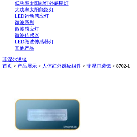
低功率太阳能红外感应灯
大功率太阳能路灯
LED运动感应灯
微波系列
微波感应灯
微波传感器
LED微波传感器灯
其他产品
菲涅尔透镜
首页
>
产品展示
>
人体红外感应组件
>
菲涅尔透镜
>
8702-1