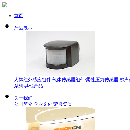
首页
产品展示
人体红外感应组件
气体传感器组件/柔性压力传感器
超声
系列
其他产品
关于我们
公司简介
企业文化
荣誉资质