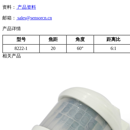
资料：
产品资料
邮箱：
sales@sensorcn.cn
产品详情
型号
焦距
角度
距离比
8222-1
20
60°
6:1
相关产品